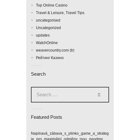
Top Online Casino
Travel & Leisure, Travel Tips
uncategorised
Uncategorized
updates
WatchOnline
weavercountry.com (tr)
Рейтинг Казино
Search
Featured Posts
Napínavá_zábava_s_plinko_game_a_strateg
ie_pro_maximální_odměny_jsou_neodmy