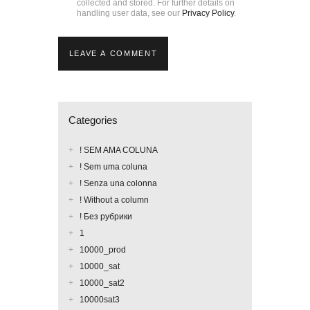
collected and stored. For further details on
handling user data, see our
Privacy Policy
.
Categories
! SEM AMA COLUNA
! Sem uma coluna
! Senza una colonna
! Without a column
! Без рубрики
1
10000_prod
10000_sat
10000_sat2
10000sat3