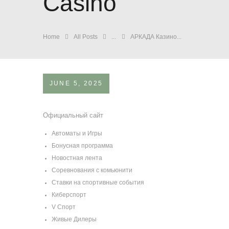
Casino
Home
All Posts
...
АРКАДА Казино...
JUNE 5, 2025
Официальный сайт
Автоматы и Игры
Бонусная программа
Новостная лента
Соревнования с комьюнити
Ставки на спортивные события
Киберспорт
V Спорт
Живые Дилеры