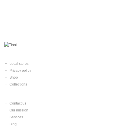
Local stores
Privacy policy
Shop
Collections
Contact us
Our mission
Services
Blog