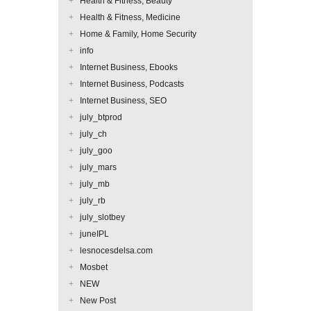
Health & Fitness, Beauty
Health & Fitness, Medicine
Home & Family, Home Security
info
Internet Business, Ebooks
Internet Business, Podcasts
Internet Business, SEO
july_btprod
july_ch
july_goo
july_mars
july_mb
july_rb
july_slotbey
juneIPL
lesnocesdelsa.com
Mosbet
NEW
New Post