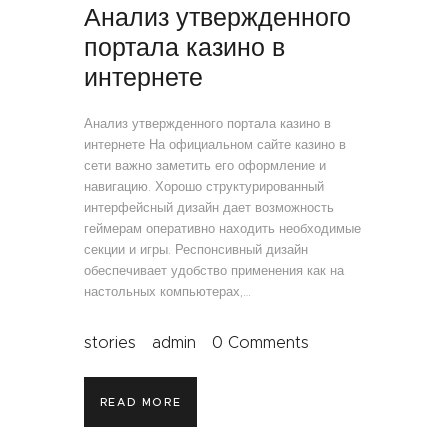
Анализ утвержденного
портала казино в
интернете
Анализ утвержденного портала казино в
интернете На официальном сайте казино в
сети важно заметить его оформление и
навигацию. Хорошо структурированный
интерфейсный дизайн дает возможность
геймерам оперативно находить необходимые
секции и игры. Респонсивный дизайн
обеспечивает удобство применения как на
настольных компьютерах,…
stories
admin
0
Comments
READ MORE