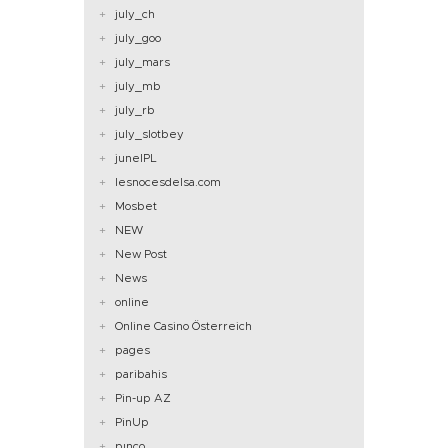
july_ch
july_goo
july_mars
july_mb
july_rb
july_slotbey
juneIPL
lesnocesdelsa.com
Mosbet
NEW
New Post
News
online
Online Casino Österreich
pages
paribahis
Pin-up AZ
PinUp
pınco