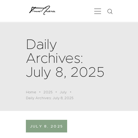
Daily
about
amorphous studios
Archives:
travel and pot
July 8, 2025
educator’s story
contact
.
Home
2025
July
Daily Archives: July 8, 2025
JULY 8, 2025