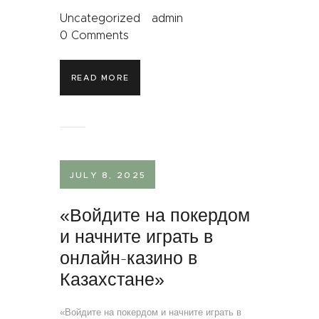
Uncategorized
admin
0
Comments
READ MORE
JULY 8, 2025
«Войдите на покердом
и начните играть в
онлайн-казино в
Казахстане»
«Войдите на покердом и начните играть в