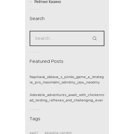
Рейтинг Казино
Search
Featured Posts
Napínavá_zábava_s_plinko_game_a_strateg
ie_pro_maximální_odměny_jsou_neodmy
Adorable_adventures_await_with_chickenro
ad_testing_reflexes_and_challenging_ever
Tags
ART
BANDA CASINO