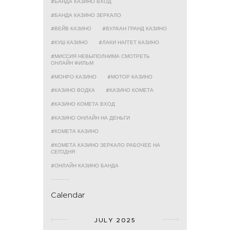
БАНДА КАЗИНО ВХОД
БАНДА КАЗИНО ЗЕРКАЛО
ВЕЙВ КАЗИНО
ВУЛКАН ГРАНД КАЗИНО
КУШ КАЗИНО
ЛАКИ НАГГЕТ КАЗИНО
МИССИЯ НЕВЫПОЛНИМА СМОТРЕТЬ
ОНЛАЙН ФИЛЬМ
МОНРО КАЗИНО
МОТОР КАЗИНО
КАЗИНО ВОДКА
КАЗИНО КОМЕТА
КАЗИНО КОМЕТА ВХОД
КАЗИНО ОНЛАЙН НА ДЕНЬГИ
КОМЕТА КАЗИНО
КОМЕТА КАЗИНО ЗЕРКАЛО РАБОЧЕЕ НА
СЕГОДНЯ
ОНЛАЙН КАЗИНО БАНДА
Calendar
JULY 2025