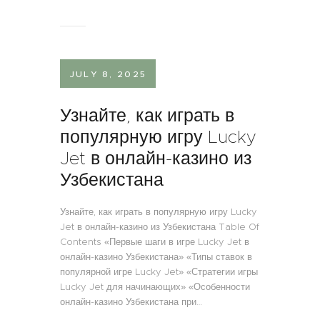
JULY 8, 2025
Узнайте, как играть в
популярную игру Lucky
Jet в онлайн-казино из
Узбекистана
Узнайте, как играть в популярную игру Lucky
Jet в онлайн-казино из Узбекистана Table Of
Contents «Первые шаги в игре Lucky Jet в
онлайн-казино Узбекистана» «Типы ставок в
популярной игре Lucky Jet» «Стратегии игры
Lucky Jet для начинающих» «Особенности
онлайн-казино Узбекистана при…