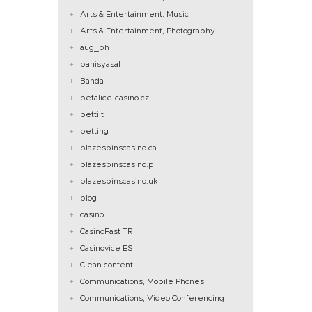
Arts & Entertainment, Music
Arts & Entertainment, Photography
aug_bh
bahisyasal
Banda
betalice-casino.cz
bettilt
betting
blazespinscasino.ca
blazespinscasino.pl
blazespinscasino.uk
blog
casino
CasinoFast TR
Casinovice ES
Clean content
Communications, Mobile Phones
Communications, Video Conferencing