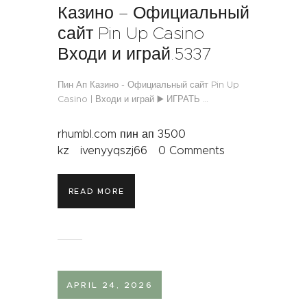
Казино – Официальный
сайт Pin Up Casino
Входи и играй.5337
Пин Ап Казино - Официальный сайт Pin Up
Casino | Входи и играй ▶️ ИГРАТЬ …
rhumbl.com пин ап 3500
kz
ivenyyqszj66
0
Comments
READ MORE
APRIL 24, 2026