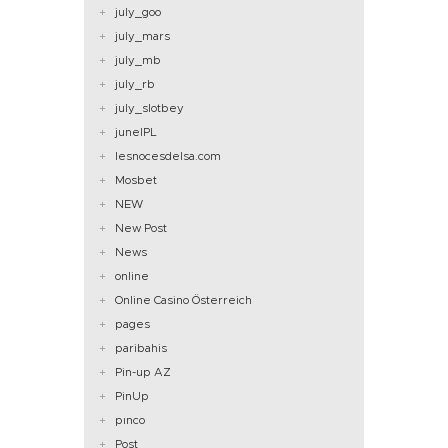
july_goo
july_mars
july_mb
july_rb
july_slotbey
juneIPL
lesnocesdelsa.com
Mosbet
NEW
New Post
News
online
Online Casino Österreich
pages
paribahis
Pin-up AZ
PinUp
pınco
Post