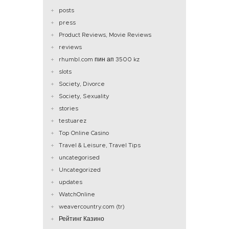
posts
press
Product Reviews, Movie Reviews
reviews
rhumbl.com пин ап 3500 kz
slots
Society, Divorce
Society, Sexuality
stories
testuarez
Top Online Casino
Travel & Leisure, Travel Tips
uncategorised
Uncategorized
updates
WatchOnline
weavercountry.com (tr)
Рейтинг Казино