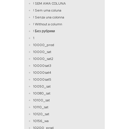
! SEM AMA COLUNA
! Sem uma coluna
! Senza una colonna
! Without a column
! Без рубрики
1
10000_prod
10000_sat
10000_sat2
10000sat3
10000sat4
10000sat5
10050_sat
10080_sat
10100_sat
10110_sat
10120_sat
10156_wa
10200_prod