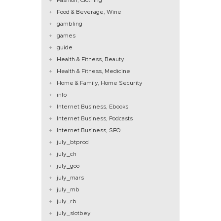
Food & Beverage, Wine
gambling
games
guide
Health & Fitness, Beauty
Health & Fitness, Medicine
Home & Family, Home Security
info
Internet Business, Ebooks
Internet Business, Podcasts
Internet Business, SEO
july_btprod
july_ch
july_goo
july_mars
july_mb
july_rb
july_slotbey