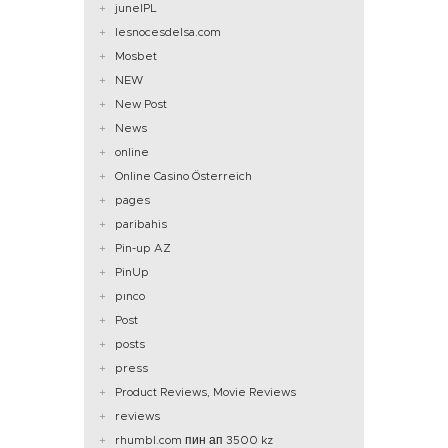
juneIPL
lesnocesdelsa.com
Mosbet
NEW
New Post
News
online
Online Casino Österreich
pages
paribahis
Pin-up AZ
PinUp
pınco
Post
posts
press
Product Reviews, Movie Reviews
reviews
rhumbl.com пин ап 3500 kz