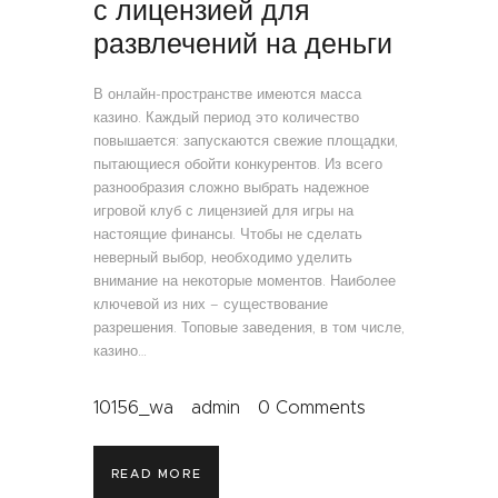
с лицензией для
развлечений на деньги
В онлайн-пространстве имеются масса
казино. Каждый период это количество
повышается: запускаются свежие площадки,
пытающиеся обойти конкурентов. Из всего
разнообразия сложно выбрать надежное
игровой клуб с лицензией для игры на
настоящие финансы. Чтобы не сделать
неверный выбор, необходимо уделить
внимание на некоторые моментов. Наиболее
ключевой из них – существование
разрешения. Топовые заведения, в том числе,
казино…
10156_wa
admin
0
Comments
READ MORE