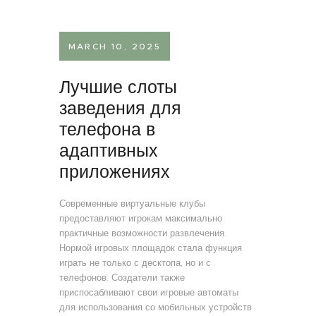
MARCH 10, 2025
Лучшие слоты
заведения для
телефона в
адаптивных
приложениях
Современные виртуальные клубы
предоставляют игрокам максимально
практичные возможности развлечения.
Нормой игровых площадок стала функция
играть не только с десктопа, но и с
телефонов. Создатели также
приспосабливают свои игровые автоматы
для использования со мобильных устройств