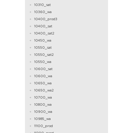
10310_sat
10360_wa
10400_prod3
10400_sat
10400_sat2
10450_wa
10550_sat
10550_sat2
10550_wa
10600_sat
10600_wa
10650_wa
10650_wa2
10700_wa
10800_wa
10900_wa
10985_wa
11100_prod
11200_prod