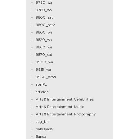
9750_wa
9780_wa
9800_sat
9800_sat2
9800_wa
9820_wa
9860_wa
9870_sat
9900_wa
9915_wa
9950_prod
aprIPL
articles
Arts & Entertainment, Celebrities
Arts & Entertainment, Music
Arts & Entertainment, Photography
aug_bh
bahisyasal
Banda