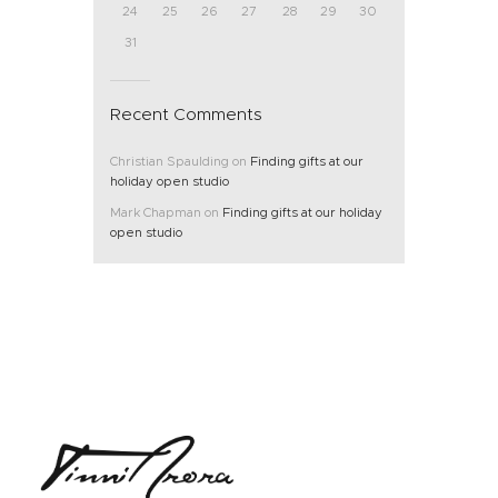
24
25
26
27
28
29
30
31
Recent Comments
Christian Spaulding
on
Finding gifts at our
holiday open studio
Mark Chapman
on
Finding gifts at our holiday
open studio