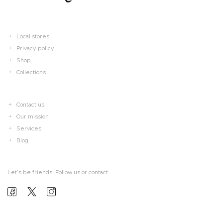
Local stores
Privacy policy
Shop
Collections
Contact us
Our mission
Services
Blog
Let’s be friends! Follow us or contact