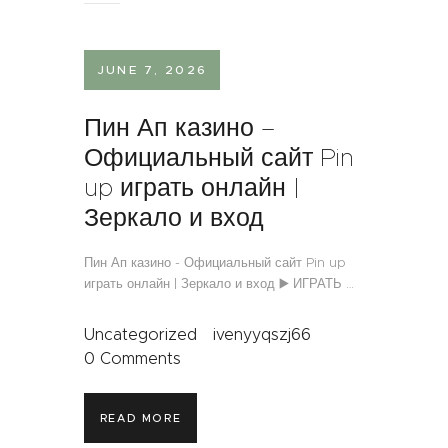
JUNE 7, 2026
Пин Ап казино –
Официальный сайт Pin
up играть онлайн |
Зеркало и вход
Пин Ап казино - Официальный сайт Pin up
играть онлайн | Зеркало и вход ▶️ ИГРАТЬ …
Uncategorized
ivenyyqszj66
0
Comments
READ MORE