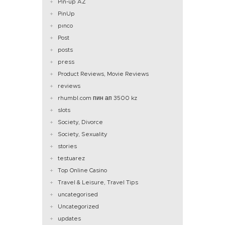
Pin-up AZ
PinUp
pınco
Post
posts
press
Product Reviews, Movie Reviews
reviews
rhumbl.com пин ап 3500 kz
slots
Society, Divorce
Society, Sexuality
stories
testuarez
Top Online Casino
Travel & Leisure, Travel Tips
uncategorised
Uncategorized
updates