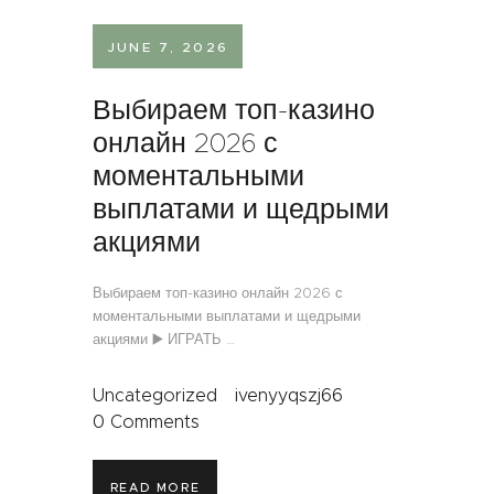
JUNE 7, 2026
Выбираем топ-казино
онлайн 2026 с
моментальными
выплатами и щедрыми
акциями
Выбираем топ-казино онлайн 2026 с
моментальными выплатами и щедрыми
акциями ▶️ ИГРАТЬ …
Uncategorized
ivenyyqszj66
0
Comments
READ MORE