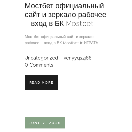
Мостбет официальный
сайт и зеркало рабочее
– вход в БК Mostbet
Мостбет официальный сайт и зеркало
рабочее – вход в БК Mostbet ▶️ ИГРАТЬ …
Uncategorized
ivenyyqszj66
0
Comments
READ MORE
JUNE 7, 2026