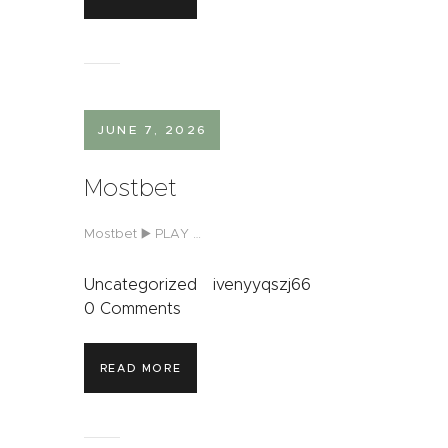
JUNE 7, 2026
Mostbet
Mostbet ▶️ PLAY …
Uncategorized
ivenyyqszj66
0
Comments
READ MORE