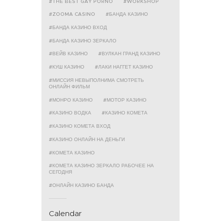
THE BEST GAY PORNO
WORKSHOP
ZOOMA CASINO
БАНДА КАЗИНО
БАНДА КАЗИНО ВХОД
БАНДА КАЗИНО ЗЕРКАЛО
ВЕЙВ КАЗИНО
ВУЛКАН ГРАНД КАЗИНО
КУШ КАЗИНО
ЛАКИ НАГГЕТ КАЗИНО
МИССИЯ НЕВЫПОЛНИМА СМОТРЕТЬ
ОНЛАЙН ФИЛЬМ
МОНРО КАЗИНО
МОТОР КАЗИНО
КАЗИНО ВОДКА
КАЗИНО КОМЕТА
КАЗИНО КОМЕТА ВХОД
КАЗИНО ОНЛАЙН НА ДЕНЬГИ
КОМЕТА КАЗИНО
КОМЕТА КАЗИНО ЗЕРКАЛО РАБОЧЕЕ НА
СЕГОДНЯ
ОНЛАЙН КАЗИНО БАНДА
Calendar