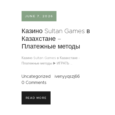
JUNE 7, 2026
Казино Sultan Games в
Казахстане –
Платежные методы
Казино Sultan Games в Казахстане -
Платежные методы ▶️ ИГРАТЬ …
Uncategorized
ivenyyqszj66
0
Comments
READ MORE