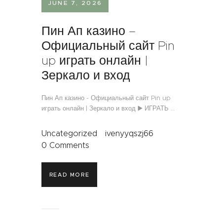
JUNE 7, 2026
Пин Ап казино –
Официальный сайт Pin
up играть онлайн |
Зеркало и вход
Пин Ап казино - Официальный сайт Pin up
играть онлайн | Зеркало и вход ▶️ ИГРАТЬ …
Uncategorized
ivenyyqszj66
0
Comments
READ MORE