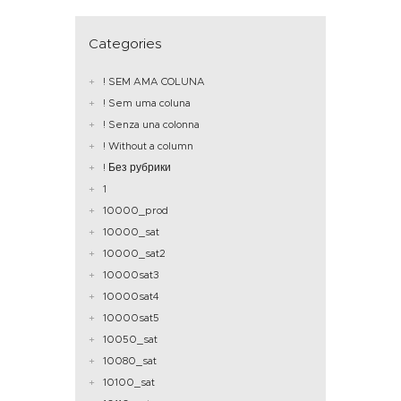
Categories
! SEM AMA COLUNA
! Sem uma coluna
! Senza una colonna
! Without a column
! Без рубрики
1
10000_prod
10000_sat
10000_sat2
10000sat3
10000sat4
10000sat5
10050_sat
10080_sat
10100_sat