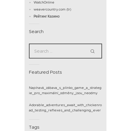
WatchOnline
weavercountry.com (tr)
Рейтинг Казино
Search
Featured Posts
Napínavá_zábava_s_plinko_game_a_strateg
ie_pro_maximální_odměny_jsou_neodmy
Adorable_adventures_await_with_chickenro
ad_testing_reflexes_and_challenging_ever
Tags