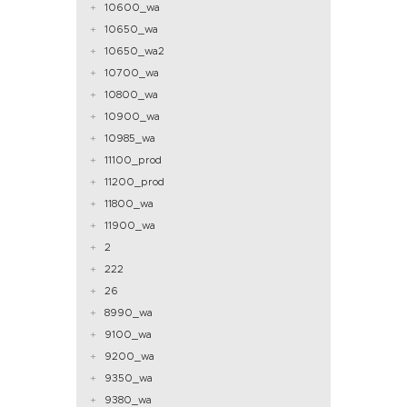
10600_wa
10650_wa
10650_wa2
10700_wa
10800_wa
10900_wa
10985_wa
11100_prod
11200_prod
11800_wa
11900_wa
2
222
26
8990_wa
9100_wa
9200_wa
9350_wa
9380_wa