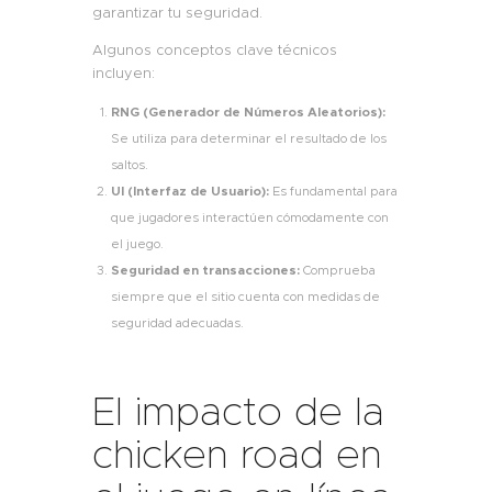
garantizar tu seguridad.
Algunos conceptos clave técnicos
incluyen:
RNG (Generador de Números Aleatorios):
Se utiliza para determinar el resultado de los
saltos.
UI (Interfaz de Usuario):
Es fundamental para
que jugadores interactúen cómodamente con
el juego.
Seguridad en transacciones:
Comprueba
siempre que el sitio cuenta con medidas de
seguridad adecuadas.
El impacto de la
chicken road en