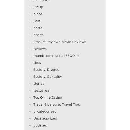
Pin-up AZ
PinUp
pınco
Post
posts
press
Product Reviews, Movie Reviews
reviews
rhumbl.com пин ап 3500 kz
slots
Society, Divorce
Society, Sexuality
stories
testuarez
Top Online Casino
Travel & Leisure, Travel Tips
uncategorised
Uncategorized
updates