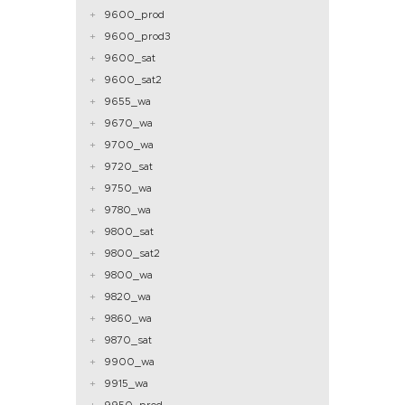
9600_prod
9600_prod3
9600_sat
9600_sat2
9655_wa
9670_wa
9700_wa
9720_sat
9750_wa
9780_wa
9800_sat
9800_sat2
9800_wa
9820_wa
9860_wa
9870_sat
9900_wa
9915_wa