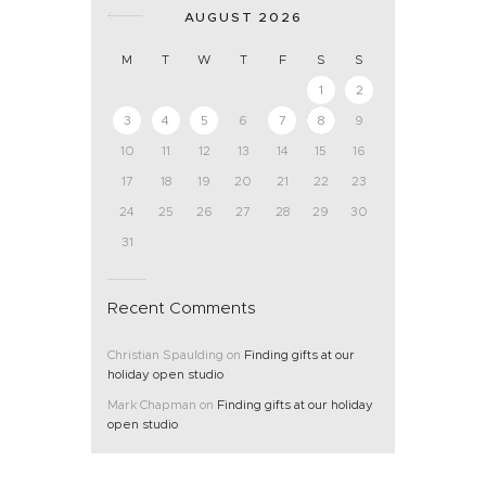
AUGUST 2026
M
T
W
T
F
S
S
1
2
3
4
5
6
7
8
9
10
11
12
13
14
15
16
17
18
19
20
21
22
23
24
25
26
27
28
29
30
31
Recent Comments
Christian Spaulding
on
Finding gifts at our
holiday open studio
Mark Chapman
on
Finding gifts at our holiday
open studio