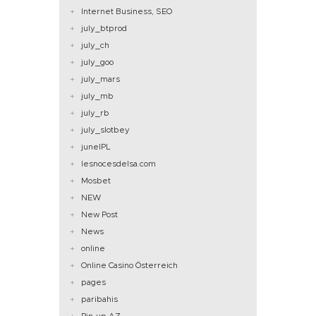
Internet Business, SEO
july_btprod
july_ch
july_goo
july_mars
july_mb
july_rb
july_slotbey
juneIPL
lesnocesdelsa.com
Mosbet
NEW
New Post
News
online
Online Casino Österreich
pages
paribahis