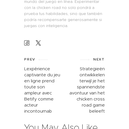
mundo del juego en línea. Experimentar
con la chicken road no solo pondrá a
prueba tus habilidades, sino que también
podría recompensarte generosamente si
juegas con inteligencia.
PREV
NEXT
Lexpérience
Strategieën
captivante du jeu
ontwikkelen
en ligne prend
terwijl je het
toute son
spannendste
ampleur avec
avontuur van het
Betify comme
chicken cross
acteur
road game
incontournab
beleeft
You May Also Like