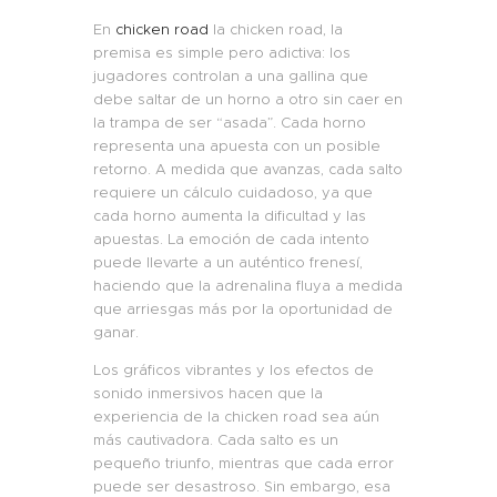
En
chicken road
la chicken road, la
premisa es simple pero adictiva: los
jugadores controlan a una gallina que
debe saltar de un horno a otro sin caer en
la trampa de ser “asada”. Cada horno
representa una apuesta con un posible
retorno. A medida que avanzas, cada salto
requiere un cálculo cuidadoso, ya que
cada horno aumenta la dificultad y las
apuestas. La emoción de cada intento
puede llevarte a un auténtico frenesí,
haciendo que la adrenalina fluya a medida
que arriesgas más por la oportunidad de
ganar.
Los gráficos vibrantes y los efectos de
sonido inmersivos hacen que la
experiencia de la chicken road sea aún
más cautivadora. Cada salto es un
pequeño triunfo, mientras que cada error
puede ser desastroso. Sin embargo, esa